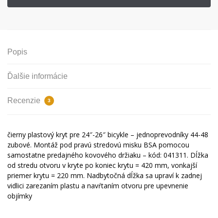
Popis
Ďalšie informácie
Recenzie
3
čierny plastový kryt pre 24″-26″ bicykle – jednoprevodníky 44-48
zubové. Montáž pod pravú stredovú misku BSA pomocou
samostatne predajného kovového držiaku – kód: 041311. Dĺžka
od stredu otvoru v kryte po koniec krytu = 420 mm, vonkajší
priemer krytu = 220 mm. Nadbytočná dĺžka sa upraví k zadnej
vidlici zarezaním plastu a navŕtaním otvoru pre upevnenie
objímky