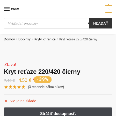
Skip
Skip
to
to
MENU
0
navigation
content
Products
HĽADAŤ
search
Domov
Doplnky
Kryty, chrániče
Kryt reťaze 220/420 čierny
/
/
/
Zľava!
Kryt reťaze 220/420 čierny
-39%
4.50
€
7.40
€
(
3
recenzie zákazníkov)
Nie je na sklade