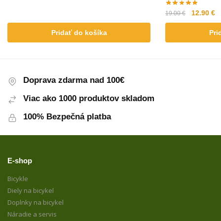
12.90
€
19.00
€
Pridať do košíka
Pri
Doprava zdarma nad 100€
Viac ako 1000 produktov skladom
100% Bezpečná platba
E-shop
Bicykle
Diely na bicykel
Doplnky na bicykel
Náradie a servis