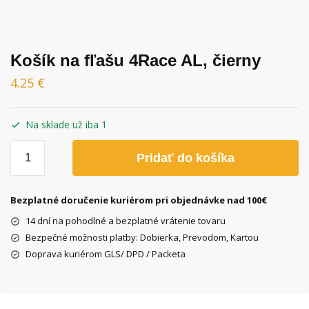
Košík na fľašu 4Race AL, čierny
4.25
€
Na sklade už iba 1
množstvo
Pridať do košíka
Košík
na
fľašu
Bezplatné doručenie kuriérom pri objednávke nad 100€
4Race
14 dní na pohodlné a bezplatné vrátenie tovaru
AL,
Bezpečné možnosti platby: Dobierka, Prevodom, Kartou
čierny
Doprava kuriérom GLS/ DPD / Packeta