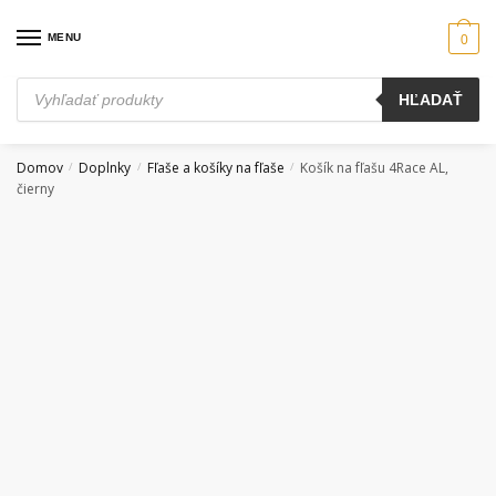
Skip
Skip
to
to
MENU
0
navigation
content
Products
HĽADAŤ
search
Domov
Doplnky
Fľaše a košíky na fľaše
Košík na fľašu 4Race AL,
/
/
/
čierny