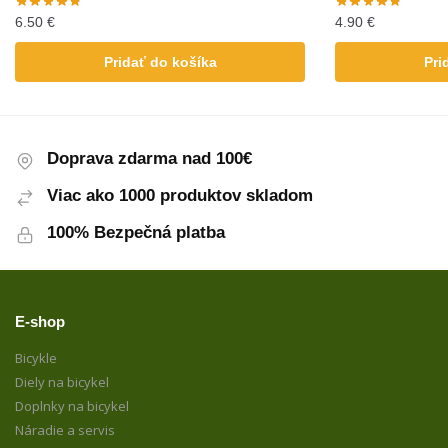
6.50
€
4.90
€
Pridať do košíka
Pri
Doprava zdarma nad 100€
Viac ako 1000 produktov skladom
100% Bezpečná platba
E-shop
Bicykle
Diely na bicykel
Doplnky na bicykel
Náradie a servis