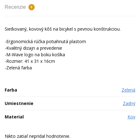
Recenzie
0
Sieťkovaný, kovový kôš na bicykel s pevnou konštrukciou.
-Ergonomická rúčka potiahnutá plastom
-Kvalitný dizajn a prevedenie
-M-Wave logo na boku košíka
-Rozmer: 41 x 31 x 16cm
-Zelená farba
Farba
Zelená
Umiestnenie
Zadný
Material
Kov
Nikto zatiaľ nepridal hodnotenie.