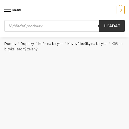
Skip
Skip
to
to
MENU
0
navigation
content
Products
HĽADAŤ
search
Domov
Doplnky
Koše na bicykel
Kovové košíky na bicykel
Kôš na
/
/
/
/
bicykel zadný zelený