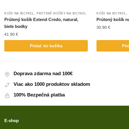
,
,
KOŠE NA BICYKEL
PRÚTENÉ KOŠÍKY NA BICYKEL
KOŠE NA BICYKEL
Prútený košík Extend Credo, natural,
Prútený košík n
biele bodky
30.90
€
41.90
€
Pridať do košíka
Pri
Doprava zdarma nad 100€
Viac ako 1000 produktov skladom
100% Bezpečná platba
E-shop