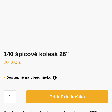
140 špicové kolesá 26″
201.00
€
Dostupné na objednávku
i
množstvo
Pridať do košíka
140
špicové
kolesá