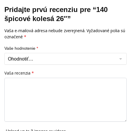
Pridajte prvú recenziu pre “140
špicové kolesá 26″”
Vaša e-mailová adresa nebude zverejnená.
Vyžadované polia sú
označené
*
Vaše hodnotenie
*
Vaša recenzia
*
Upload up to 3 images or videos