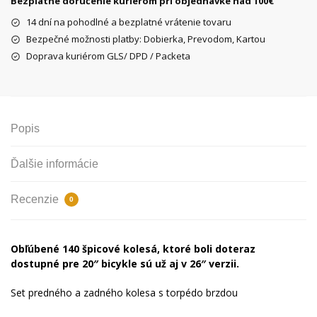
Bezplatné doručenie kuriérom pri objednávke nad 100€
26"
14 dní na pohodlné a bezplatné vrátenie tovaru
Bezpečné možnosti platby: Dobierka, Prevodom, Kartou
Doprava kuriérom GLS/ DPD / Packeta
Popis
Ďalšie informácie
Recenzie
0
Obľúbené 140 špicové kolesá, ktoré boli doteraz
dostupné pre 20″ bicykle sú už aj v 26″ verzii.
Set predného a zadného kolesa s torpédo brzdou