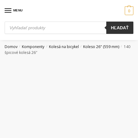
Skip
Skip
to
to
MENU
0
navigation
content
Products
HĽADAŤ
search
Domov
Komponenty
Kolesá na bicykel
Koleso 26" (559 mm)
140
/
/
/
/
špicové kolesá 26″