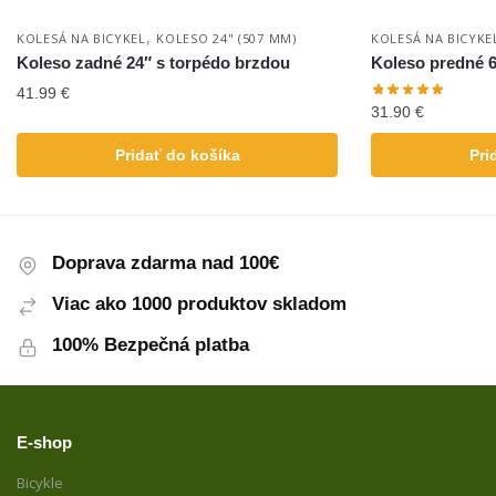
,
KOLESÁ NA BICYKEL
KOLESO 24" (507 MM)
KOLESÁ NA BICYKE
Koleso zadné 24″ s torpédo brzdou
Koleso predné 
41.99
€
31.90
€
Pridať do košíka
Pri
Doprava zdarma nad 100€
Viac ako 1000 produktov skladom
100% Bezpečná platba
E-shop
Bicykle