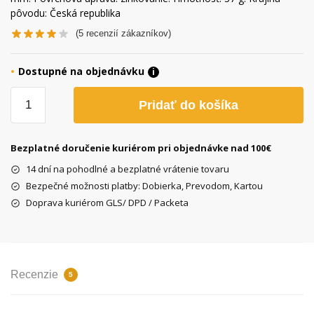
pôvodu: Česká republika
(
5
recenzií zákazníkov)
Dostupné na objednávku
i
množstvo
Pridať do košíka
Kľúč
sťahovací
viackolieska
Bezplatné doručenie kuriérom pri objednávke nad 100€
/
14 dní na pohodlné a bezplatné vrátenie tovaru
kazety
Bezpečné možnosti platby: Dobierka, Prevodom, Kartou
Velo
Doprava kuriérom GLS/ DPD / Packeta
Kovys
Recenzie
5