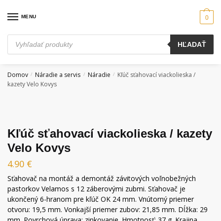
Skip
Skip
to
to
MENU
0
navigation
content
Products
HĽADAŤ
search
Domov
Náradie a servis
Náradie
Kľúč sťahovací viackolieska /
/
/
/
kazety Velo Kovys
Kľúč sťahovací viackolieska / kazety
Velo Kovys
4.90
€
Sťahovač na montáž a demontáž závitových voľnobežných
pastorkov Velamos s 12 záberovými zubmi. Sťahovač je
ukončený 6-hranom pre kľúč OK 24 mm. Vnútorný priemer
otvoru: 19,5 mm. Vonkajší priemer zubov: 21,85 mm. Dĺžka: 29
mm. Povrchová úprava: zinkovanie. Hmotnosť: 37 g. Krajina