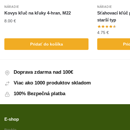
NÁRADIE
NÁRADIE
Kovys kľuč na kľuky 4-hran, M22
Sťahovací kľúč 
starší typ
8.00
€
4.75
€
Pridať do košíka
Pri
Doprava zdarma nad 100€
Viac ako 1000 produktov skladom
100% Bezpečná platba
E-shop
Bicykle