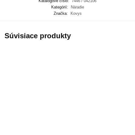
Katalógové číslo:
7446 / 042106
Kategórií:
Náradie
Značka:
Kovys
Súvisiace produkty