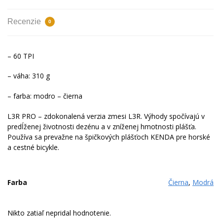
Recenzie
0
– 60 TPI
– váha: 310 g
– farba: modro – čierna
L3R PRO – zdokonalená verzia zmesi L3R. Výhody spočívajú v
predĺženej životnosti dezénu a v zníženej hmotnosti plášťa.
Používa sa prevažne na špičkových plášťoch KENDA pre horské
a cestné bicykle.
Farba
Čierna
,
Modrá
Nikto zatiaľ nepridal hodnotenie.