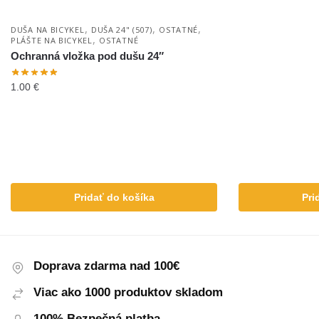
,
,
,
DUŠA NA BICYKEL
DUŠA 24" (507)
OSTATNÉ
,
PLÁŠTE NA BICYKEL
OSTATNÉ
Ochranná vložka pod dušu 24″
1.00
€
Pridať do košíka
Pri
Doprava zdarma nad 100€
Viac ako 1000 produktov skladom
100% Bezpečná platba