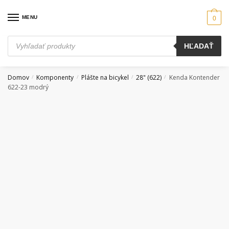
Skip
Skip
to
to
MENU
0
navigation
content
Products
HĽADAŤ
search
Domov
Komponenty
Plášte na bicykel
28" (622)
Kenda Kontender
/
/
/
/
622-23 modrý