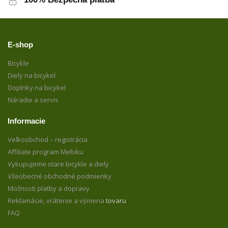
E-shop
Bicykle
Diely na bicykel
Doplnky na bicykel
Náradie a servis
Informacie
Veľkoobchod – registrácia
Affiliate program Mebiku
Vykupujeme stare bicykle a diely
Všeobecné obchodné podmienky
Možnosti platby a dopravy
Reklamácie, vrátenie a výmena
tovaru
FAQ