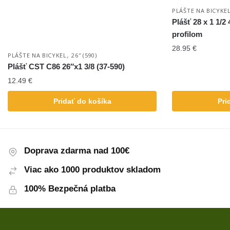
PLÁŠTE NA BICYKE
Plášť 28 x 1 1/2
profilom
28.95
€
,
PLÁŠTE NA BICYKEL
26″ (590)
Plášť CST C86 26″x1 3/8 (37-590)
12.49
€
Pridať do košíka
Pri
Doprava zdarma nad 100€
Viac ako 1000 produktov skladom
100% Bezpečná platba