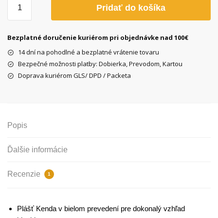
množstvo
Pridať do košíka
Kenda
K-
Rad
Bezplatné doručenie kuriérom pri objednávke nad 100€
biely
14 dní na pohodlné a bezplatné vrátenie tovaru
plášť
Bezpečné možnosti platby: Dobierka, Prevodom, Kartou
20"X1.95
Doprava kuriérom GLS/ DPD / Packeta
Popis
Ďalšie informácie
Recenzie
1
Plášť Kenda v bielom prevedení pre dokonalý vzhľad