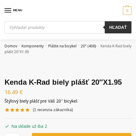
Skip
Skip
to
to
MENU
0
navigation
content
Products
HĽADAŤ
search
Domov
Komponenty
Plášte na bicykel
20" (406)
Kenda K-Rad biely
/
/
/
/
plášť 20″X1.95
Kenda K-Rad biely plášť 20″X1.95
16.49
€
Štýlový biely plášť pre Váš 20″ bicykel.
(
1
recenzia zákazníka)
Na sklade už iba 2