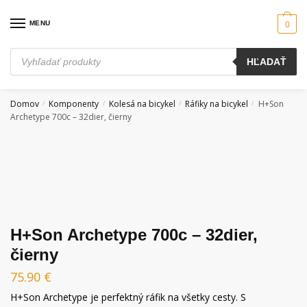
Skip
Skip
to
to
MENU
0
navigation
content
Products
HĽADAŤ
search
Domov
Komponenty
Kolesá na bicykel
Ráfiky na bicykel
H+Son
/
/
/
/
Archetype 700c – 32dier, čierny
H+Son Archetype 700c – 32dier,
čierny
75.90
€
H+Son Archetype je perfektný ráfik na všetky cesty.
S