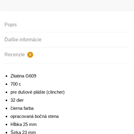
Popis
Ďalšie informácie
Recenzie
0
Zliatina G609
700 c
pre dušové plášte (clincher)
32 dier
čierna farba
opracovaná bočná stena
Hĺbka 25 mm
Šírka 23 mm