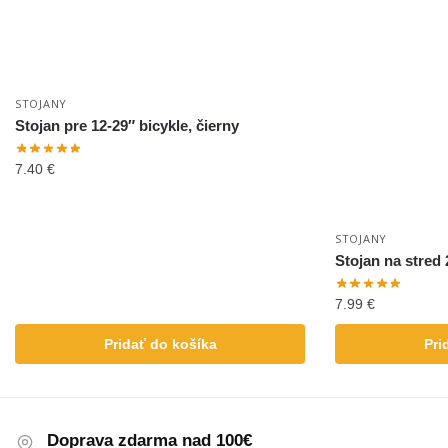
STOJANY
Stojan pre 12-29″ bicykle, čierny
7.40
€
STOJANY
Stojan na stred 
7.99
€
Pridať do košíka
Pri
Doprava zdarma nad 100€