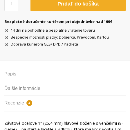
Pridať do košíka
Hlavové
zloženie
22.2/30/27mm
Bezplatné doručenie kuriérom pri objednávke nad 100€
čierne
14 dní na pohodlné a bezplatné vrátenie tovaru
Bezpečné možnosti platby: Dobierka, Prevodom, Kartou
Doprava kuriérom GLS/ DPD / Packeta
Popis
Ďalšie informácie
Recenzie
4
Závitové oceľové 1″ (25,4 mm) hlavové zloženie s venčekmi (8-
dielne) – na staršie bicykle s vidlicou, ktorá ma krk s vonkajším