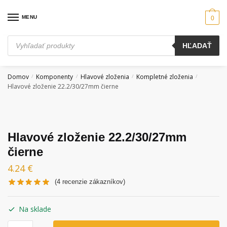
Skip
Skip
to
to
MENU
0
navigation
content
Products
HĽADAŤ
search
Domov
Komponenty
Hlavové zloženia
Kompletné zloženia
/
/
/
/
Hlavové zloženie 22.2/30/27mm čierne
Hlavové zloženie 22.2/30/27mm
čierne
4.24
€
(
4
recenzie zákazníkov)
Na sklade
množstvo