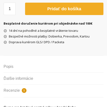
množstvo
Pridať do košíka
Guma
k
cestným
Bezplatné doručenie kuriérom pri objednávke nad 100€
brzdovým
14 dní na pohodlné a bezplatné vrátenie tovaru
páčkam,
Bezpečné možnosti platby: Dobierka, Prevodom, Kartou
hnedá
Doprava kuriérom GLS/ DPD / Packeta
Popis
Ďalšie informácie
Recenzie
1