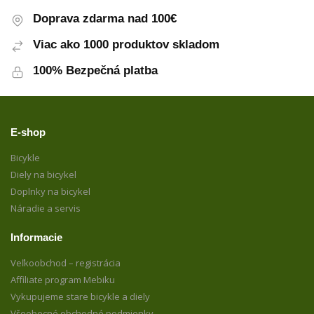
Doprava zdarma nad 100€
Viac ako 1000 produktov skladom
100% Bezpečná platba
E-shop
Bicykle
Diely na bicykel
Doplnky na bicykel
Náradie a servis
Informacie
Veľkoobchod – registrácia
Affiliate program Mebiku
Vykupujeme stare bicykle a diely
Všeobecné obchodné podmienky