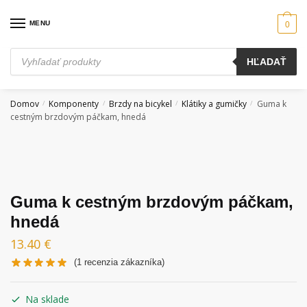
Skip
Skip
to
to
MENU
0
navigation
content
Products
HĽADAŤ
search
Domov
Komponenty
Brzdy na bicykel
Klátiky a gumičky
Guma k
/
/
/
/
cestným brzdovým páčkam, hnedá
Guma k cestným brzdovým páčkam,
hnedá
13.40
€
(
1
recenzia zákazníka)
Na sklade