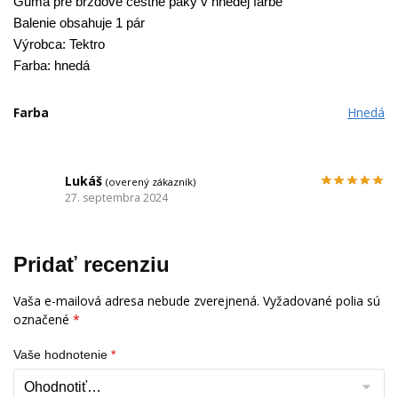
Guma
pre
brzdové
cestné
páky
v
hnedej
farbe
Balenie
obsahuje
1
pár
Výrobca: Tektro
Farba: hnedá
Farba
Hnedá
Lukáš
(overený zákazník)
27. septembra 2024
Pridať recenziu
Vaša e-mailová adresa nebude zverejnená.
Vyžadované polia sú
označené
*
Vaše hodnotenie
*