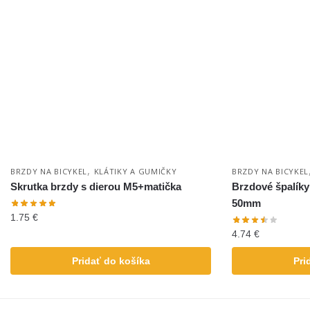
,
BRZDY NA BICYKEL
KLÁTIKY A GUMIČKY
BRZDY NA BICYKEL
Skrutka brzdy s dierou M5+matička
Brzdové špalík
50mm
1.75
€
4.74
€
Pridať do košíka
Pri