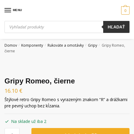
Skip
Skip
to
to
MENU
0
navigation
content
Products
HĽADAŤ
search
Domov
Komponenty
Rukoväte a omotávky
Gripy
Gripy Romeo,
/
/
/
/
čierne
Gripy Romeo, čierne
16.10
€
Štýlové retro Gripy Romeo s vyrazeným znakom “R” a drážkami
pre pevný uchop bez kĺzania.
Na sklade už iba 2
množstvo