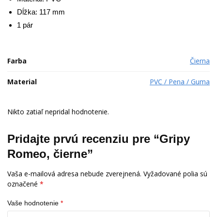
Dĺžka: 117 mm
1 pár
Farba
Čierna
Material
PVC / Pena / Guma
Nikto zatiaľ nepridal hodnotenie.
Pridajte prvú recenziu pre “Gripy
Romeo, čierne”
Vaša e-mailová adresa nebude zverejnená.
Vyžadované polia sú
označené
*
Vaše hodnotenie
*