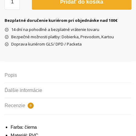
Pridať do košíka
Gripy
Romeo,
čierne
Bezplatné doručenie kuriérom pri objednávke nad 100€
14 dní na pohodlné a bezplatné vrátenie tovaru
Bezpečné možnosti platby: Dobierka, Prevodom, Kartou
Doprava kuriérom GLS/ DPD / Packeta
Popis
Ďalšie informácie
Recenzie
0
Farba: čierna
Materiál: PVC