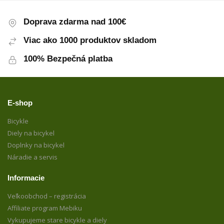
Doprava zdarma nad 100€
Viac ako 1000 produktov skladom
100% Bezpečná platba
E-shop
Bicykle
Diely na bicykel
Doplnky na bicykel
Náradie a servis
Informacie
Veľkoobchod – registrácia
Affiliate program Mebiku
Vykupujeme stare bicykle a diely