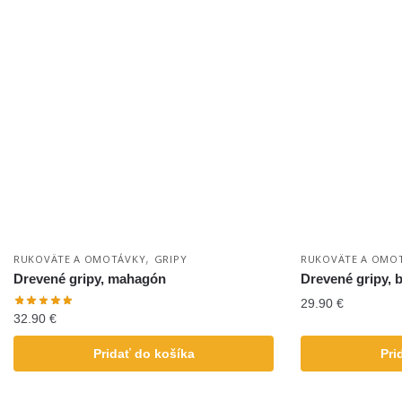
,
RUKOVÄTE A OMOTÁVKY
GRIPY
RUKOVÄTE A OMO
Drevené gripy, mahagón
Drevené gripy, 
29.90
€
32.90
€
Pridať do košíka
Pri