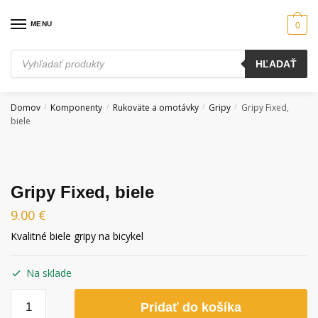
Skip
Skip
to
to
MENU
0
navigation
content
Products
HĽADAŤ
search
Domov
Komponenty
Rukoväte a omotávky
Gripy
Gripy Fixed,
/
/
/
/
biele
Gripy Fixed, biele
9.00
€
Kvalitné biele gripy na bicykel
Na sklade
množstvo
Pridať do košíka
Gripy