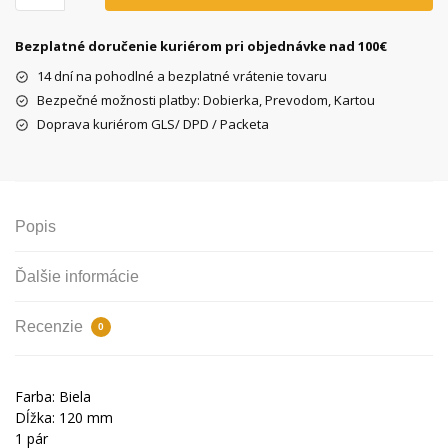
Fixed,
biele
Bezplatné doručenie kuriérom pri objednávke nad 100€
14 dní na pohodlné a bezplatné vrátenie tovaru
Bezpečné možnosti platby: Dobierka, Prevodom, Kartou
Doprava kuriérom GLS/ DPD / Packeta
Popis
Ďalšie informácie
Recenzie
0
Farba: Biela
Dĺžka: 120 mm
1 pár