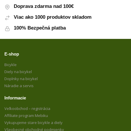
Doprava zdarma nad 100€
Viac ako 1000 produktov skladom
100% Bezpečná platba
E-shop
Bicykle
Diely na bicykel
Doplnky na bicykel
Náradie a servis
Informacie
Veľkoobchod – registrácia
Affiliate program Mebiku
Vykupujeme stare bicykle a diely
Všeobecné obchodné podmienky