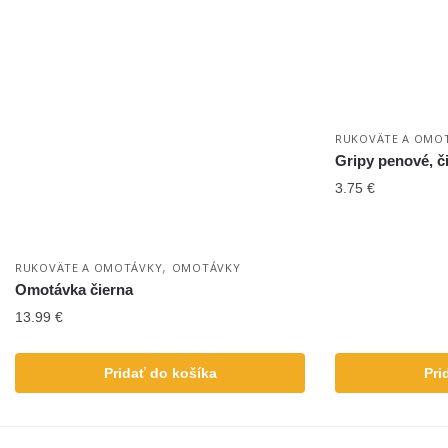
RUKOVÄTE A OMO
Gripy penové, č
3.75
€
,
RUKOVÄTE A OMOTÁVKY
OMOTÁVKY
Omotávka čierna
13.99
€
Pridať do košíka
Pri