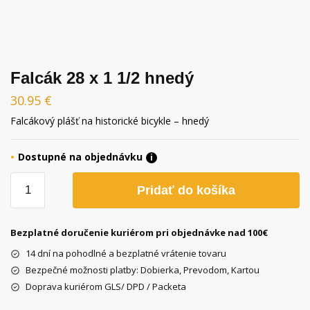
Falcák 28 x 1 1/2 hnedý
30.95
€
Falcákový plášť na historické bicykle – hnedý
Dostupné na objednávku
i
množstvo
Pridať do košíka
Falcák
28
x
Bezplatné doručenie kuriérom pri objednávke nad 100€
1
14 dní na pohodlné a bezplatné vrátenie tovaru
1/2
Bezpečné možnosti platby: Dobierka, Prevodom, Kartou
hnedý
Doprava kuriérom GLS/ DPD / Packeta