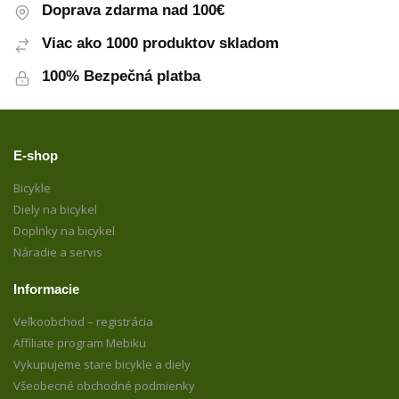
Doprava zdarma nad 100€
Viac ako 1000 produktov skladom
100% Bezpečná platba
E-shop
Bicykle
Diely na bicykel
Doplnky na bicykel
Náradie a servis
Informacie
Veľkoobchod – registrácia
Affiliate program Mebiku
Vykupujeme stare bicykle a diely
Všeobecné obchodné podmienky