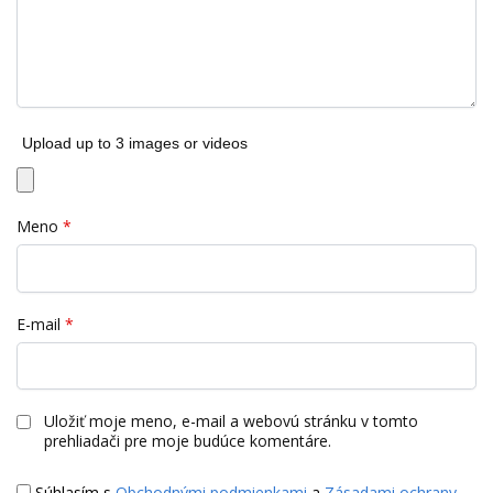
Upload up to 3 images or videos
Meno
*
E-mail
*
Uložiť moje meno, e-mail a webovú stránku v tomto
prehliadači pre moje budúce komentáre.
Súhlasím s
Obchodnými podmienkami
a
Zásadami ochrany