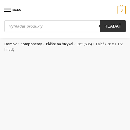
Skip
Skip
to
to
MENU
0
navigation
content
Products
HĽADAŤ
search
Domov
Komponenty
Plášte na bicykel
28" (635)
Falcák 28 x 1 1/2
/
/
/
/
hnedý