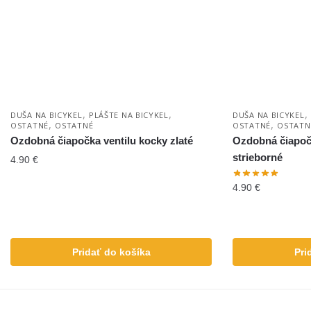
,
,
,
DUŠA NA BICYKEL
PLÁŠTE NA BICYKEL
DUŠA NA BICYKEL
,
,
OSTATNÉ
OSTATNÉ
OSTATNÉ
OSTATN
Ozdobná čiapočka ventilu kocky zlaté
Ozdobná čiapočk
strieborné
4.90
€
4.90
€
Pridať do košíka
Pri