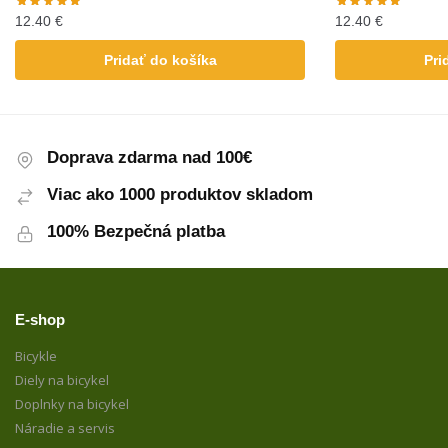
12.40
€
12.40
€
Pridať do košíka
Pri
Doprava zdarma nad 100€
Viac ako 1000 produktov skladom
100% Bezpečná platba
E-shop
Bicykle
Diely na bicykel
Doplnky na bicykel
Náradie a servis