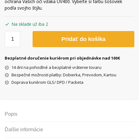
ochrana Vašich očí vďaka UV400. Vyberte si farbu šošoviek
podľa svojho štýlu.
Na sklade už iba 2
množstvo
Pridať do košíka
Drevené
slnečné
okuliare
Bezplatné doručenie kuriérom pri objednávke nad 100€
Mebik
14 dní na pohodlné a bezplatné vrátenie tovaru
Zebra,
Bezpečné možnosti platby: Dobierka, Prevodom, Kartou
žlté
Doprava kuriérom GLS/ DPD / Packeta
sklá
Popis
Ďalšie informácie