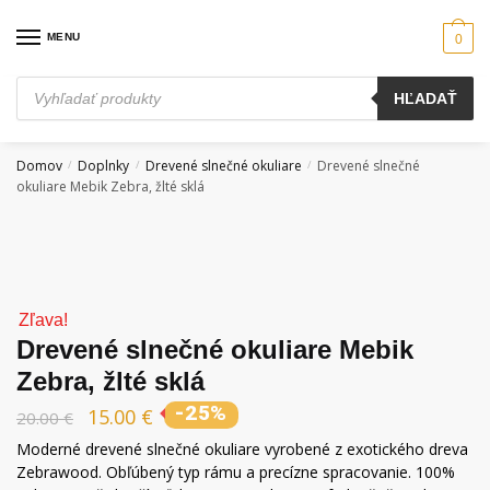
Skip
Skip
to
to
MENU
0
navigation
content
Products
HĽADAŤ
search
Domov
Doplnky
Drevené slnečné okuliare
Drevené slnečné
/
/
/
okuliare Mebik Zebra, žlté sklá
Zľava!
Drevené slnečné okuliare Mebik
Zebra, žlté sklá
-25%
15.00
€
20.00
€
Moderné drevené slnečné okuliare vyrobené z exotického dreva
Zebrawood. Obľúbený typ rámu a precízne spracovanie. 100%