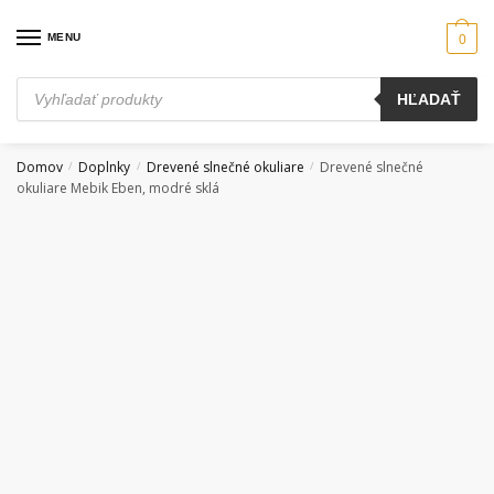
Skip
Skip
to
to
MENU
0
navigation
content
Products
HĽADAŤ
search
Domov
Doplnky
Drevené slnečné okuliare
Drevené slnečné
/
/
/
okuliare Mebik Eben, modré sklá