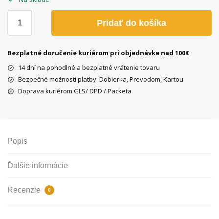
množstvo
Pridať do košíka
Drevené
slnečné
okuliare
Bezplatné doručenie kuriérom pri objednávke nad 100€
Mebik
14 dní na pohodlné a bezplatné vrátenie tovaru
Eben,
Bezpečné možnosti platby: Dobierka, Prevodom, Kartou
modré
Doprava kuriérom GLS/ DPD / Packeta
sklá
Popis
Ďalšie informácie
Recenzie
0