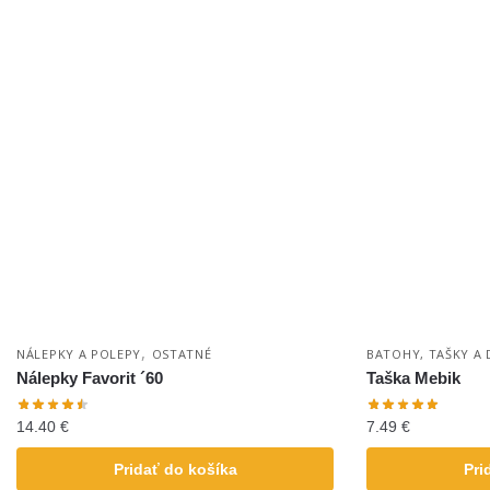
,
NÁLEPKY A POLEPY
OSTATNÉ
BATOHY, TAŠKY A 
Nálepky Favorit ´60
Taška Mebik
14.40
€
7.49
€
Pridať do košíka
Pri