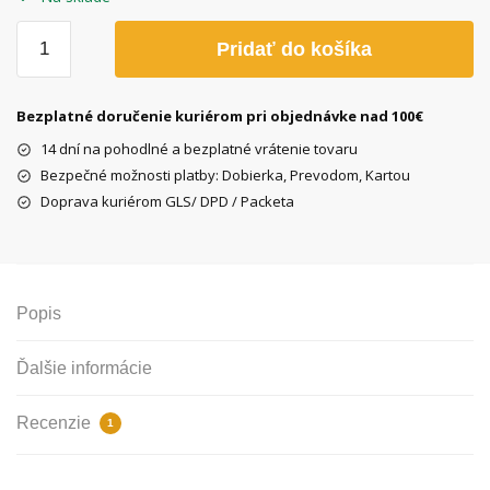
množstvo
Pridať do košíka
Detský
košík
na
Bezplatné doručenie kuriérom pri objednávke nad 100€
bicykel
14 dní na pohodlné a bezplatné vrátenie tovaru
Bimbo,
Bezpečné možnosti platby: Dobierka, Prevodom, Kartou
biely
Doprava kuriérom GLS/ DPD / Packeta
Popis
Ďalšie informácie
Recenzie
1