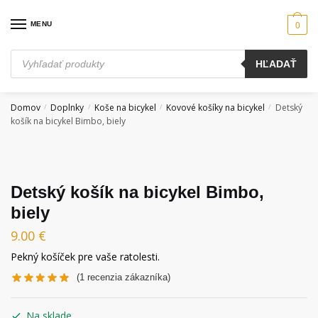
Skip
Skip
to
to
MENU
0
navigation
content
Products
HĽADAŤ
search
Domov
Doplnky
Koše na bicykel
Kovové košíky na bicykel
Detský
/
/
/
/
košík na bicykel Bimbo, biely
Detský košík na bicykel Bimbo,
biely
9.00
€
Pekný košíček pre vaše ratolesti.
(
1
recenzia zákazníka)
Na sklade