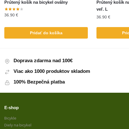
Prútený košík na bicykel oválny
Prútený košík n
veľ. L
36.90
€
36.90
€
Pridať do košíka
Pri
Doprava zdarma nad 100€
Viac ako 1000 produktov skladom
100% Bezpečná platba
E-shop
Bicykle
Diely na bicykel