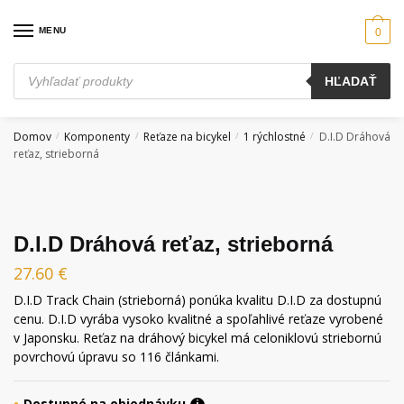
Skip
Skip
to
to
MENU
0
navigation
content
Products
HĽADAŤ
search
Domov
Komponenty
Reťaze na bicykel
1 rýchlostné
D.I.D Dráhová
/
/
/
/
reťaz, strieborná
D.I.D Dráhová reťaz, strieborná
27.60
€
D.I.D Track Chain (strieborná) ponúka kvalitu D.I.D za dostupnú
cenu.
D.I.D vyrába vysoko kvalitné a spoľahlivé reťaze vyrobené
v Japonsku.
Reťaz na dráhový bicykel má celoniklovú striebornú
povrchovú úpravu so 116 článkami.
Dostupné na objednávku