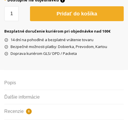
i
množstvo
Pridať do košíka
D.I.D
Dráhová
reťaz,
Bezplatné doručenie kuriérom pri objednávke nad 100€
strieborná
14 dní na pohodlné a bezplatné vrátenie tovaru
Bezpečné možnosti platby: Dobierka, Prevodom, Kartou
Doprava kuriérom GLS/ DPD / Packeta
Popis
Ďalšie informácie
Recenzie
0