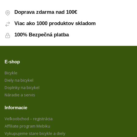
Doprava zdarma nad 100€
Viac ako 1000 produktov skladom
100% Bezpečná platba
E-shop
Bicykle
Diely na bicykel
Doplnky na bicykel
Náradie a servis
Informacie
Veľkoobchod – registrácia
Affiliate program Mebiku
Vykupujeme stare bicykle a diely