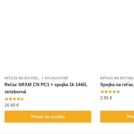
,
REŤAZE NA BICYKEL
1 RÝCHLOSTNÉ
REŤAZE NA BICYKE
Reťaz SRAM CN PC1 + spojka 1k 144čl,
Spojka na reťaz,
strieborná
2.95
€
16.40
€
Pridať do košíka
Pri