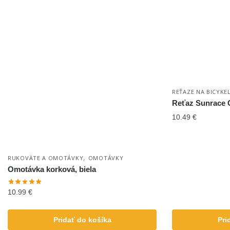
REŤAZE NA BICYKE
Reťaz Sunrace C
10.49
€
,
RUKOVÄTE A OMOTÁVKY
OMOTÁVKY
Omotávka korková, biela
10.99
€
Pridať do košíka
Pri