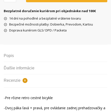
rámové
radiace
Bezplatné doručenie kuriérom pri objednávke nad 100€
páčky
14 dní na pohodlné a bezplatné vrátenie tovaru
Bezpečné možnosti platby: Dobierka, Prevodom, Kartou
Doprava kuriérom GLS/ DPD / Packeta
Popis
Ďalšie informácie
Recenzie
8
-Pre rôzne retro cestné bicykle
-Dvoj páka ľavá + pravá, pre ovládanie zadnej prehadzovačky a