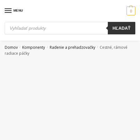
Skip
Skip
to
to
MENU
0
navigation
content
Products
HĽADAŤ
search
Domov
Komponenty
Radenie a prehadzovačky
Cestné, rámové
/
/
/
radiace páčky