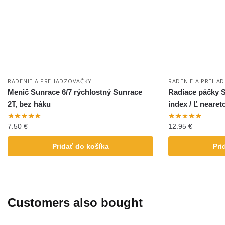
RADENIE A PREHADZOVAČKY
RADENIE A PREHA
Menič Sunrace 6/7 rýchlostný Sunrace
Radiace páčky S
2T, bez háku
index / Ľ neare
7.50
€
12.95
€
Pridať do košíka
Pri
Customers also bought