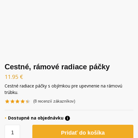
Cestné, rámové radiace páčky
11.95
€
Cestné radiace páčky s objímkou pre upevnenie na rámovú
trúbku.
(
8
recenzií zákazníkov)
Dostupné na objednávku
i
množstvo
Pridať do košíka
Cestné,