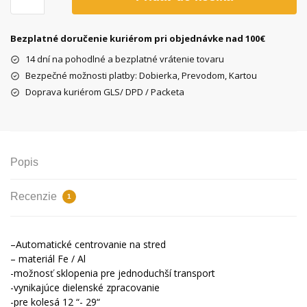
M-
Wave
centrovacia
Bezplatné doručenie kuriérom pri objednávke nad 100€
hlavica
14 dní na pohodlné a bezplatné vrátenie tovaru
Bezpečné možnosti platby: Dobierka, Prevodom, Kartou
Doprava kuriérom GLS/ DPD / Packeta
Popis
Recenzie
1
–
Automatické centrovanie na stred
– materiál Fe / Al
-možnosť sklopenia pre jednoduchší transport
-vynikajúce dielenské zpracovanie
-pre kolesá 12 “-
29
“