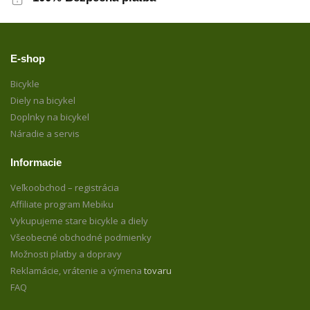
E-shop
Bicykle
Diely na bicykel
Doplnky na bicykel
Náradie a servis
Informacie
Veľkoobchod – registrácia
Affiliate program Mebiku
Vykupujeme stare bicykle a diely
Všeobecné obchodné podmienky
Možnosti platby a dopravy
Reklamácie, vrátenie a výmena
tovaru
FAQ