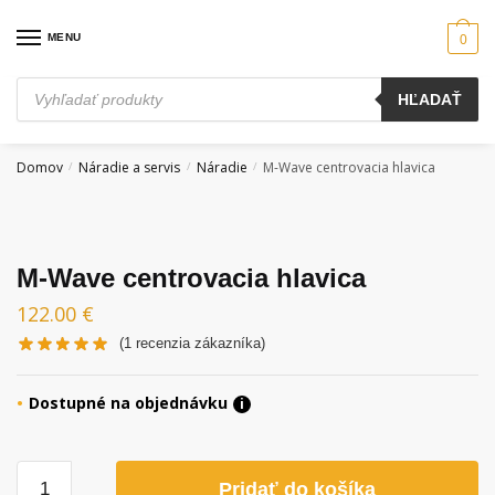
Skip
Skip
to
to
MENU
0
navigation
content
Products
HĽADAŤ
search
Domov
Náradie a servis
Náradie
M-Wave centrovacia hlavica
/
/
/
M-Wave centrovacia hlavica
122.00
€
(
1
recenzia zákazníka)
Dostupné na objednávku
i
množstvo
Pridať do košíka