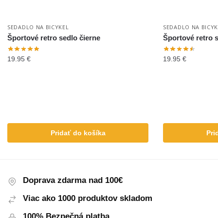
SEDADLO NA BICYKEL
SEDADLO NA BICYK
Športové retro sedlo čierne
Športové retro 
19.95
€
19.95
€
Pridať do košíka
Pri
Doprava zdarma nad 100€
Viac ako 1000 produktov skladom
100% Bezpečná platba