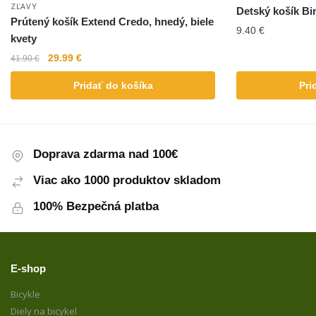
ZĽAVY
Detský košík Bi
Prútený košík Extend Credo, hnedý, biele
9.40
€
kvety
29.99
€
41.90
€
Pridať do košíka
Pri
Doprava zdarma nad 100€
Viac ako 1000 produktov skladom
100% Bezpečná platba
E-shop
Bicykle
Diely na bicykel