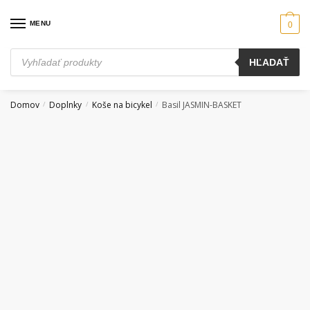
Skip
Skip
to
to
MENU
0
navigation
content
Products
HĽADAŤ
search
Domov
Doplnky
Koše na bicykel
Basil JASMIN-BASKET
/
/
/