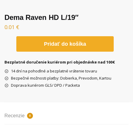
Dema Raven HD L/19″
0.01
€
množstvo
Pridať do košíka
Dema
Raven
HD
Bezplatné doručenie kuriérom pri objednávke nad 100€
L/19″
14 dní na pohodlné a bezplatné vrátenie tovaru
Bezpečné možnosti platby: Dobierka, Prevodom, Kartou
Doprava kuriérom GLS/ DPD / Packeta
Recenzie
0