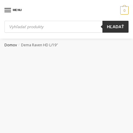
Skip
Skip
to
to
MENU
0
navigation
content
Products
HĽADAŤ
search
Domov
Dema Raven HD L/19″
/