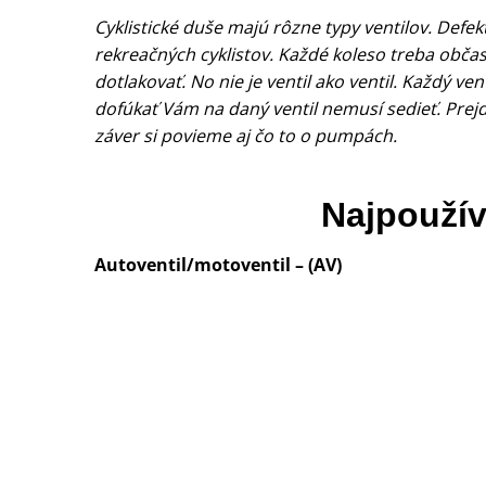
Cyklistické duše majú rôzne typy ventilov. Defe
rekreačných cyklistov. Každé koleso treba občas 
dotlakovať. No nie je ventil ako ventil. Každý ve
dofúkať Vám na daný ventil nemusí sedieť. Prejd
záver si povieme aj čo to o pumpách.
Najpoužív
Autoventil/motoventil – (AV)