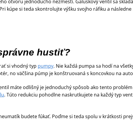
ového otvoru jednoducho nezmestí. Galuskový ventil sa skladá
Pri kúpe si teda skontrolujte výšku svojho ráfiku a následne 
správne hustiť?
rať si vhodný typ
pumpy
. Nie každá pumpa sa hodí na všetk
tér, no väčšina púmp je konštruovaná s koncovkou na autov
ntil máte odlišný je jednoduchý spôsob ako tento problém v
lu
. Túto redukciu pohodlne naskrutkujete na každý typ venti
neumatík budete fúkať. Poďme si teda spolu v krátkosti pre