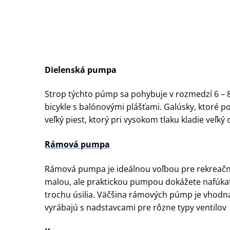
Dielenská pumpa
Strop týchto púmp sa pohybuje v rozmedzí 6 – 8 
bicykle s balónovými plášťami. Galúsky, ktoré p
veľký piest, ktorý pri vysokom tlaku kladie veľký
Rámová pumpa
Rámová pumpa je ideálnou voľbou pre rekreačných
malou, ale praktickou pumpou dokážete nafúkať 
trochu úsilia. Väčšina rámových púmp je vhodná
vyrábajú s nadstavcami pre rôzne typy ventilov