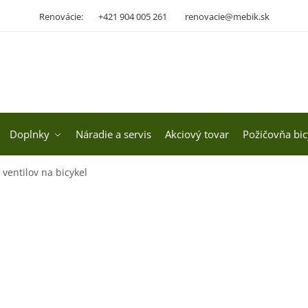
Renovácie:
+421 904 005 261
renovacie@mebik.sk
Doplnky
Náradie a servis
Akciový tovar
Požičovňa bic
 ventilov na bicykel