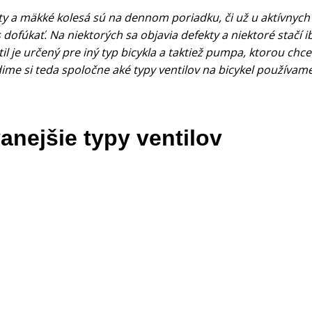
kty a mäkké kolesá sú na dennom poriadku, či už u aktívnych
dofúkať. Na niektorých sa objavia defekty a niektoré stačí i
ntil je určený pre iný typ bicykla a taktiež pumpa, ktorou chc
ime si teda spoločne aké typy ventilov na bicykel používam
anejšie typy ventilov