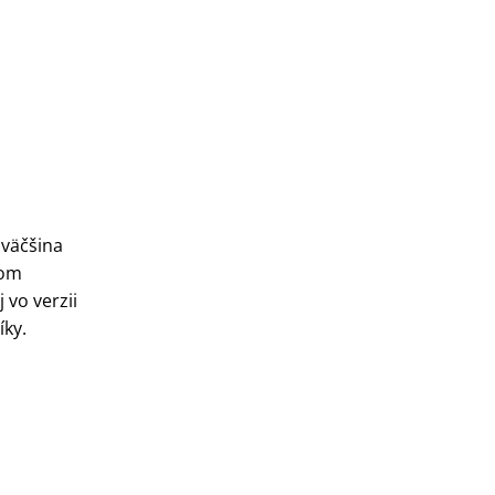
 väčšina
nom
 vo verzii
íky.