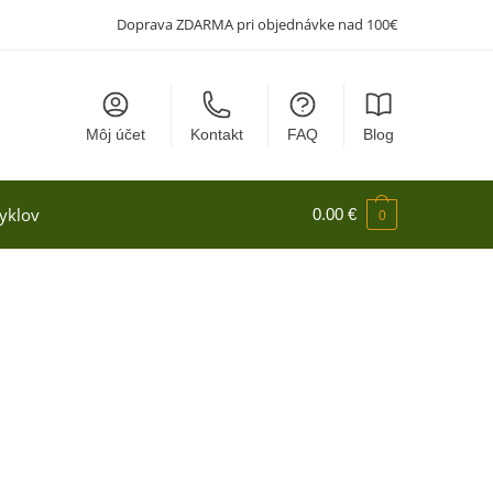
Doprava ZDARMA pri objednávke nad 100€
Môj účet
Kontakt
FAQ
Blog
yklov
0.00
€
0