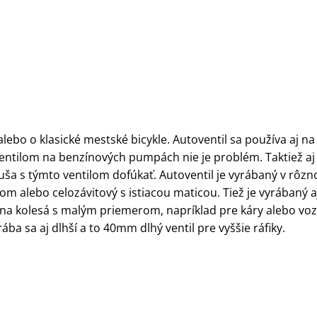
 alebo o klasické mestské bicykle. Autoventil sa používa aj na
entilom na benzínových pumpách nie je problém. Taktiež aj
uša s týmto ventilom dofúkať. Autoventil je vyrábaný v rôz
 alebo celozávitový s istiacou maticou. Tiež je vyrábaný aj
na kolesá s malým priemerom, napríklad pre káry alebo voz
ba sa aj dlhší a to 40mm dlhý ventil pre vyššie ráfiky.