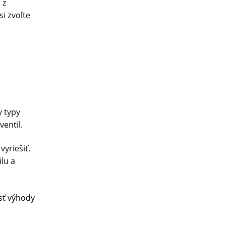
 z
si zvoľte
y typy
entil.
yriešiť.
lu a
jsť výhody