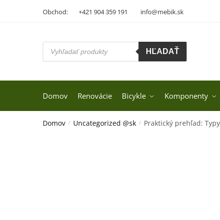
Skip
Skip
Obchod:
+421 904 359 191
info@mebik.sk
to
to
navigation
content
Products
HĽADAŤ
search
Domov
Renovácie
Bicykle
Komponenty
Domov
Uncategorized @sk
Praktický prehľad: Typy
/
/