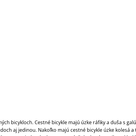
ých bicykloch. Cestné bicykle majú úzke ráfiky a duša s ga
adoch aj jedinou. Nakoľko majú cestné bicykle úzke kolesá a