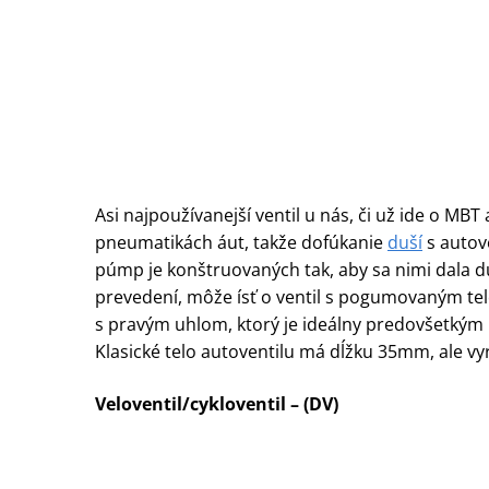
Asi najpoužívanejší ventil u nás, či už ide o MBT
pneumatikách áut, takže dofúkanie
duší
s autov
púmp je konštruovaných tak, aby sa nimi dala d
prevedení, môže ísť o ventil s pogumovaným telom
s pravým uhlom, ktorý je ideálny predovšetkým 
Klasické telo autoventilu má dĺžku 35mm, ale vyrá
Veloventil/cykloventil – (DV)