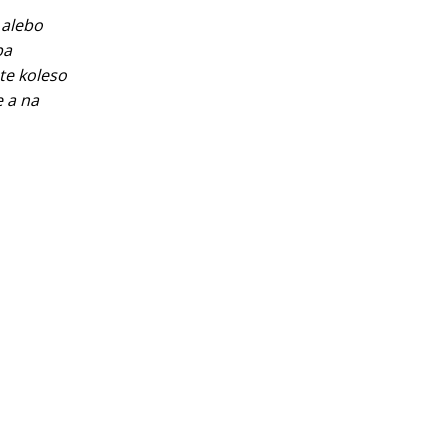
 alebo
ba
ete koleso
e a na