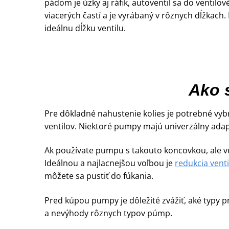
pádom je úzky aj ráfik, autoventil sa do ventil
viacerých častí a je vyrábaný v rôznych dĺžkach. 
ideálnu dĺžku ventilu.
Ako 
Pre dôkladné nahustenie kolies je potrebné vyb
ventilov. Niektoré pumpy majú univerzálny adap
Ak používate pumpu s takouto koncovkou, ale ve
Ideálnou a najlacnejšou voľbou je
redukcia venti
môžete sa pustiť do fúkania.
Pred kúpou pumpy je dôležité zvážiť, aké typy p
a nevýhody rôznych typov púmp.