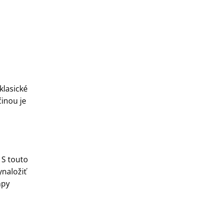
klasické
činou je
 S touto
ynaložiť
mpy