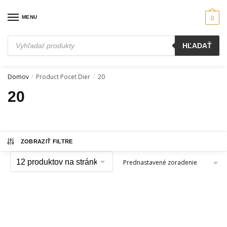
Skip
Skip
to
to
MENU
0
navigation
content
Products
HĽADAŤ
search
Domov
Product Pocet Dier
20
/
/
20
ZOBRAZIŤ FILTRE