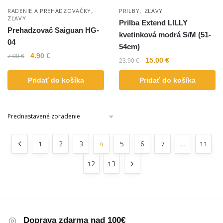
,
,
RADENIE A PREHADZOVAČKY
PRILBY
ZĽAVY
ZĽAVY
Prilba Extend LILLY
Prehadzovač Saiguan HG-
kvetinková modrá S/M (51-
04
54cm)
4.90
€
7.00
€
15.00
€
23.90
€
Pridať do košíka
Pridať do košíka
1
2
3
4
5
6
7
…
11
12
13
Doprava zdarma nad 100€