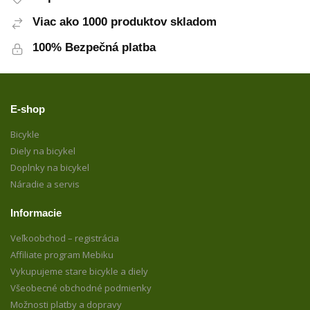
Viac ako 1000 produktov skladom
100% Bezpečná platba
E-shop
Bicykle
Diely na bicykel
Doplnky na bicykel
Náradie a servis
Informacie
Veľkoobchod – registrácia
Affiliate program Mebiku
Vykupujeme stare bicykle a diely
Všeobecné obchodné podmienky
Možnosti platby a dopravy