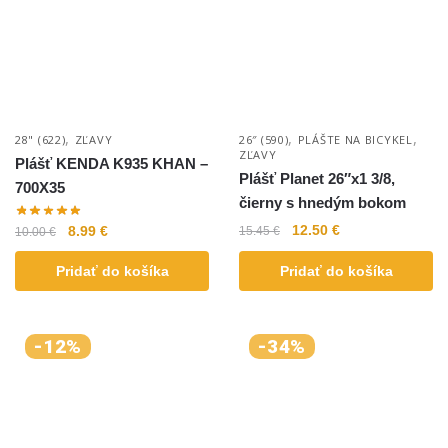
,
,
,
28" (622)
ZĽAVY
26″ (590)
PLÁŠTE NA BICYKEL
ZĽAVY
Plášť KENDA K935 KHAN –
Plášť Planet 26″x1 3/8,
700X35
čierny s hnedým bokom
12.50
€
8.99
€
15.45
€
10.00
€
Pridať do košíka
Pridať do košíka
-12%
-34%