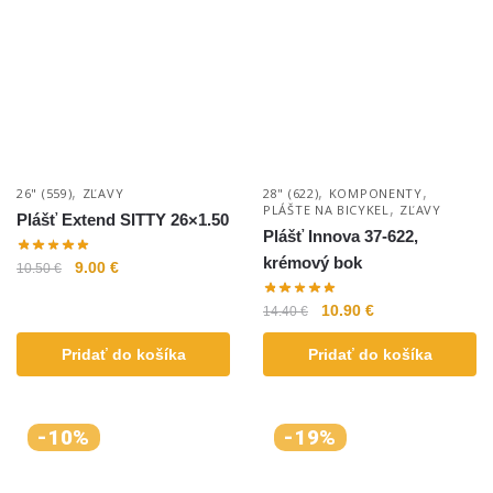
,
,
,
26" (559)
ZĽAVY
28" (622)
KOMPONENTY
,
PLÁŠTE NA BICYKEL
ZĽAVY
Plášť Extend SITTY 26×1.50
Plášť Innova 37-622,
krémový bok
9.00
€
10.50
€
10.90
€
14.40
€
Pridať do košíka
Pridať do košíka
-10%
-19%