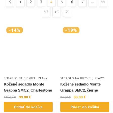
1
2
3
4
5
6
7
…
11
12
13
-14%
-19%
,
,
SEDADLO NA BICYKEL
ZĽAVY
SEDADLO NA BICYKEL
ZĽAVY
Kožené sedadlo Monte
Kožené sedadlo Monte
Grappa SMC2, Charlestone
Grappa SMC2, čierne
99.00
€
69.00
€
115.00
€
84.90
€
Pridať do košíka
Pridať do košíka