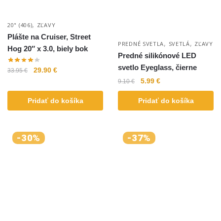
,
20" (406)
ZĽAVY
Plášte na Cruiser, Street
,
,
PREDNÉ SVETLA
SVETLÁ
ZĽAVY
Hog 20″ x 3.0, biely bok
Predné silikónové LED
svetlo Eyeglass, čierne
29.90
€
33.95
€
5.99
€
9.10
€
Pridať do košíka
Pridať do košíka
-30%
-37%