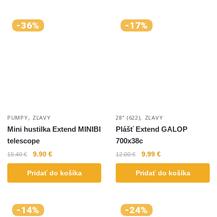
-36%
-17%
,
,
PUMPY
ZĽAVY
28" (622)
ZĽAVY
Mini hustilka Extend MINIBI
Plášť Extend GALOP
telescope
700x38c
9.90
€
9.99
€
15.40
€
12.00
€
Pridať do košíka
Pridať do košíka
-14%
-24%