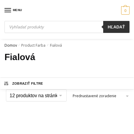
Skip
Skip
to
to
MENU
0
navigation
content
Products
HĽADAŤ
search
Domov
Product Farba
Fialová
/
/
Fialová
ZOBRAZIŤ FILTRE