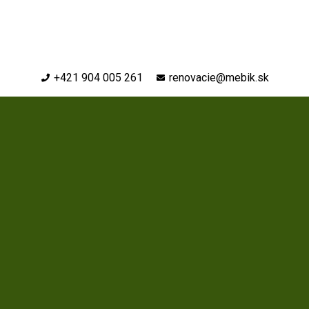
+421 904 005 261
renovacie@mebik.sk