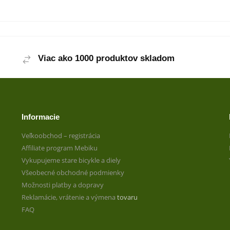
Viac ako 1000 produktov skladom
Informacie
Veľkoobchod – registrácia
Affiliate program Mebiku
Vykupujeme stare bicykle a diely
Všeobecné obchodné podmienky
Možnosti platby a dopravy
Reklamácie, vrátenie a výmena
tovaru
FAQ