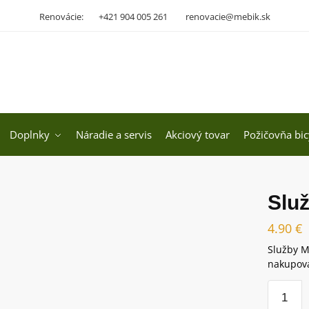
Renovácie:
+421 904 005 261
renovacie@mebik.sk
Doplnky
Náradie a servis
Akciový tovar
Požičovňa bic
Slu
4.90
€
Služby M
nakupova
množstv
Služby