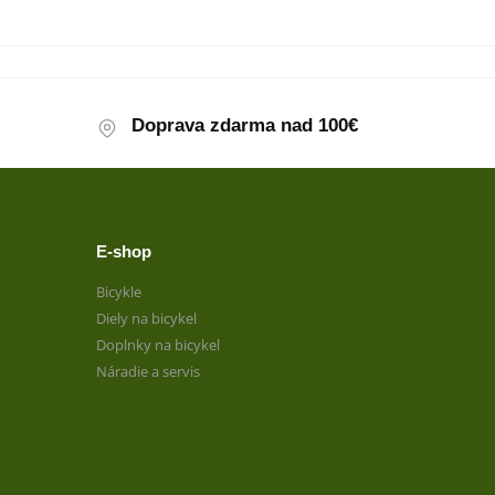
Doprava zdarma nad 100€
E-shop
Bicykle
Diely na bicykel
Doplnky na bicykel
Náradie a servis