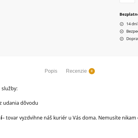
Mebik
Premiu
Bezplatn
14 dní
Bezpe
Dopra
Popis
Recenzie
0
 služby:
z udania dôvodu
í
– tovar vyzdvihne náš kuriér u Vás doma. Nemusíte nikam 