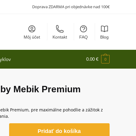
Doprava ZDARMA pri objednávke nad 100€
Môj účet
Kontakt
FAQ
Blog
yklov
0.00
€
0
žby Mebik Premium
ebik Premium, pre maximálne pohodlie a zážitok z
nia.
o
Pridať do košíka