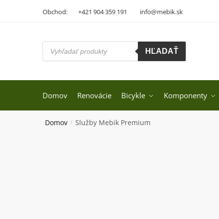
Skip
Skip
Obchod:
+421 904 359 191
info@mebik.sk
to
to
navigation
content
Products
HĽADAŤ
search
Domov
Renovácie
Bicykle
Komponenty
Domov
Služby Mebik Premium
/