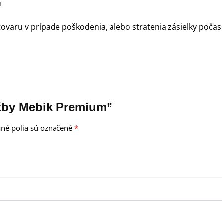
u
tovaru v prípade poškodenia, alebo stratenia zásielky poč
užby Mebik Premium”
né polia sú označené
*