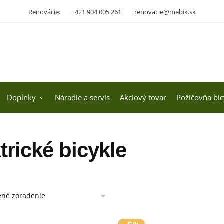
Renovácie:
+421 904 005 261
renovacie@mebik.sk
Doplnky
Náradie a servis
Akciový tovar
Požičovňa bic
trické bicykle