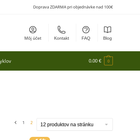
Doprava ZDARMA pri objednávke nad 100€
Môj účet
Kontakt
FAQ
Blog
yklov
0.00
€
0
1
2