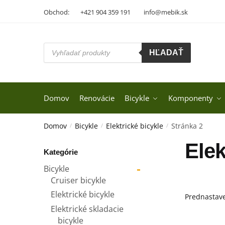
Skip
Skip
Obchod:
+421 904 359 191
info@mebik.sk
to
to
navigation
content
Products
HĽADAŤ
search
Domov
Renovácie
Bicykle
Komponenty
Domov
Bicykle
Elektrické bicykle
Stránka 2
/
/
/
Elek
Kategórie
-
Bicykle
Cruiser bicykle
Elektrické bicykle
Elektrické skladacie
bicykle