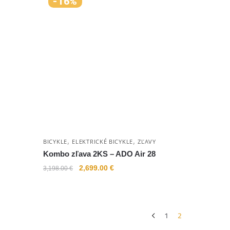
-16%
,
,
BICYKLE
ELEKTRICKÉ BICYKLE
ZĽAVY
Kombo zľava 2KS – ADO Air 28
2,699.00
€
3,198.00
€
1
2