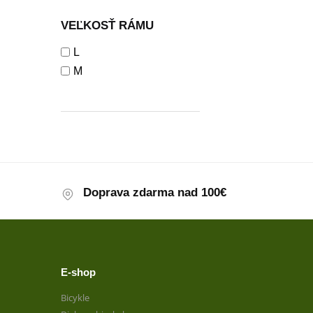
VEĽKOSŤ RÁMU
L
M
Doprava zdarma nad 100€
E-shop
Bicykle