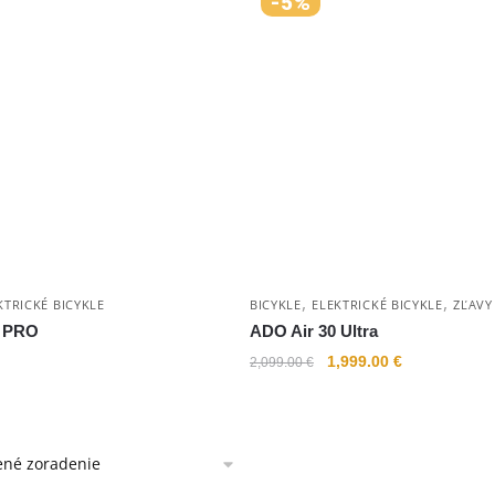
-5%
,
,
KTRICKÉ BICYKLE
BICYKLE
ELEKTRICKÉ BICYKLE
ZĽAVY
0 PRO
ADO Air 30 Ultra
1,999.00
€
2,099.00
€