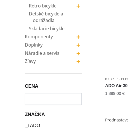
+
Retro bicykle
Detské bicykle a
odrážadla
Skladacie bicykle
+
Komponenty
+
Doplnky
+
Náradie a servis
+
Zľavy
,
BICYKLE
ELE
ADO Air 3
CENA
1,899.00
€
ZNAČKA
ADO