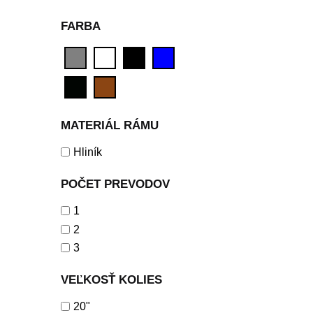
FARBA
MATERIÁL RÁMU
Hliník
POČET PREVODOV
1
2
3
VEĽKOSŤ KOLIES
20"